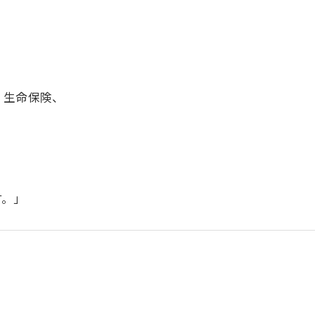
、生命保険、
、
す。」