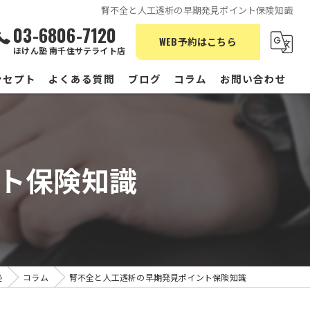
腎不全と人工透析の早期発見ポイント保険知識
03-6806-7120
WEB予約はこちら
ほけん塾 南千住サテライト店
ンセプト
よくある質問
ブログ
コラム
お問い合わせ
ト保険知識
塾
コラム
腎不全と人工透析の早期発見ポイント保険知識