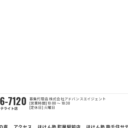
6-7120
募集代理店 株式会社アドバンスエイジェント
[営業時間] 10:00 ～ 18:30
[定休日] 火曜日
サテライト店
の声
アクセス
ほけん塾 町屋駅前店
ほけん塾 南千住サ