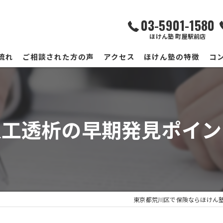
03-5901-1580
ほけん塾 町屋駅前店
流れ
ご相談された方の声
アクセス
ほけん塾の特徴
コ
ほけん塾 町屋駅前店
ほけん塾 南千住サテライト店
人工透析の早期発見ポイン
東京都荒川区で保険ならほけん