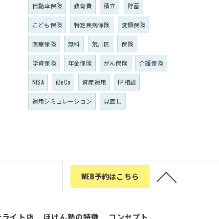
自動車保険
教育費
積立
貯蓄
こども保険
特定疾病保険
変額保険
医療保険
無料
荒川区
保険
学資保険
年金保険
がん保険
介護保険
NISA
iDeCo
資産運用
FP相談
運用シミュレーション
見直し
WEB予約はこちら
テライト店
ほけん塾の特徴
コンセプト