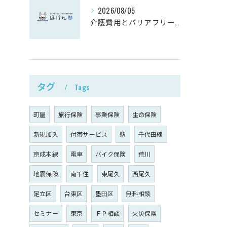
2026/08/05
介護費用とバリアフリーリフォーム事例解説
タグ
Tags
町屋
旅行保険
事業保険
生命保険
新規加入
付帯サービス
駅
千代田線
京成本線
電車
バイク保険
荒川
地震保険
南千住
東尾久
西尾久
足立区
台東区
墨田区
無料相談
セミナー
東京
ＦＰ相談
火災保険