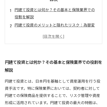
円建て投資とは何か？その基本と保険業界での
役割を解説
円建て投資のメリットと隠れたリスク：為替変
動と金利の影響を探る
インフレ時代に円建て投資が直面する課題と
は？資産価値の変動を見極める
保険商品を活用した円建て投資の特徴とリスク
円建て投資とは何か？その基本と保険業界での役割を
管理のポイント
解説
円建て投資リスクを乗り越えるための実践的な
資産運用戦略
円建て投資とは、日本円を基軸として資産運用を行う投
円建て投資のリスクとは？押さえておきたい基
資手法です。特に保険業界においては、契約者に対して
本知識まとめ
円建ての保険商品を提供することで、リスク管理や資産
安全な資産運用のために知るべき円建て投資の
形成に活用されています。円建て投資の最大の特徴は、