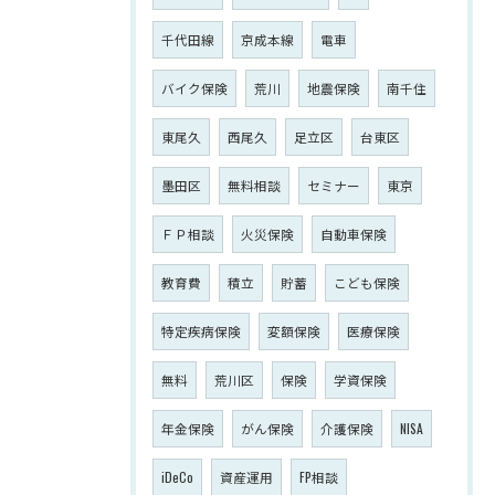
千代田線
京成本線
電車
バイク保険
荒川
地震保険
南千住
東尾久
西尾久
足立区
台東区
墨田区
無料相談
セミナー
東京
ＦＰ相談
火災保険
自動車保険
教育費
積立
貯蓄
こども保険
特定疾病保険
変額保険
医療保険
無料
荒川区
保険
学資保険
年金保険
がん保険
介護保険
NISA
iDeCo
資産運用
FP相談