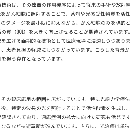
療技術は、その独自の作用機序によって従来の手術や放射
光をがん細胞に照射することで、薬剤や光感受性物質を活
へのダメージを最小限に抑えながら、がん細胞のみを標的
の質（QOL）を大きく向上させることが期待されていま
肢を広げる画期的な技術として医療現場に浸透しつつあり
り、患者負担の軽減にもつながっています。こうした背景
割を担う存在となっています。
床応用の範囲も広がっています。特に光線力学療法（PDT：Pho
与後、特定の波長の光を照射することで活性酸素を生成し
が確認されており、適応症例の拡大に向けた研究も活発で
になるなど技術革新が進んでいます。さらに、光治療は単