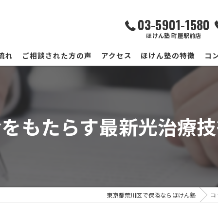
03-5901-1580
ほけん塾 町屋駅前店
流れ
ご相談された方の声
アクセス
ほけん塾の特徴
コ
ほけん塾 町屋駅前店
ほけん塾 南千住サテライト店
命をもたらす最新光治療技
東京都荒川区で保険ならほけん塾
コ