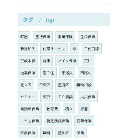
タグ
Tags
町屋
旅行保険
事業保険
生命保険
新規加入
付帯サービス
駅
千代田線
京成本線
電車
バイク保険
荒川
地震保険
南千住
東尾久
西尾久
足立区
台東区
墨田区
無料相談
セミナー
東京
ＦＰ相談
火災保険
自動車保険
教育費
積立
貯蓄
こども保険
特定疾病保険
変額保険
医療保険
無料
荒川区
保険