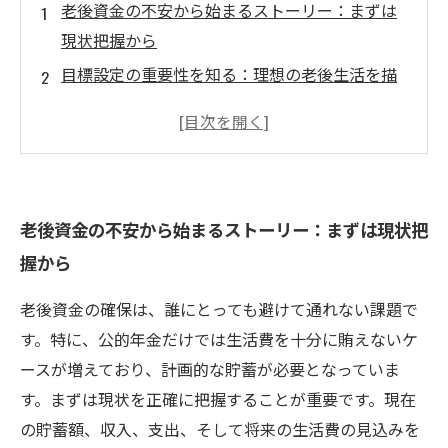
老後資金の不安から始まるストーリー：まずは
現状把握から
目標設定の重要性を知る：理想の老後生活を描
こう
保険を活用した貯蓄方法の紹介：生命保険と個
人年金保険を賢く選ぶ
長期的な資産形成の実践：計画的な積立で安心
老後資金の不安から始まるストーリー：まずは現状把
を積み重ねる
握から
老後資金の準備完了：安定した生活を実現する
ための最終チェック
老後資金の確保は、誰にとっても避けて通れない課題で
保険業界の最新動向と老後資金への影響とは？
す。特に、公的年金だけでは生活費を十分に賄えないケ
初心者でもわかる！老後資金の貯蓄目標と保険
ースが増えており、計画的な貯蓄が必要となっていま
の基本知識
す。まずは現状を正確に把握することが重要です。現在
の貯蓄額、収入、支出、そして将来の生活費の見込みを