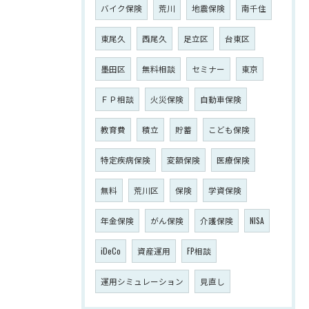
バイク保険
荒川
地震保険
南千住
東尾久
西尾久
足立区
台東区
墨田区
無料相談
セミナー
東京
ＦＰ相談
火災保険
自動車保険
教育費
積立
貯蓄
こども保険
特定疾病保険
変額保険
医療保険
無料
荒川区
保険
学資保険
年金保険
がん保険
介護保険
NISA
iDeCo
資産運用
FP相談
運用シミュレーション
見直し