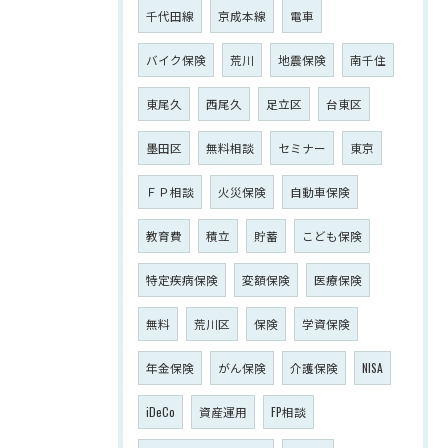
千代田線
京成本線
電車
バイク保険
荒川
地震保険
南千住
東尾久
西尾久
足立区
台東区
墨田区
無料相談
セミナー
東京
ＦＰ相談
火災保険
自動車保険
教育費
積立
貯蓄
こども保険
特定疾病保険
変額保険
医療保険
無料
荒川区
保険
学資保険
年金保険
がん保険
介護保険
NISA
iDeCo
資産運用
FP相談