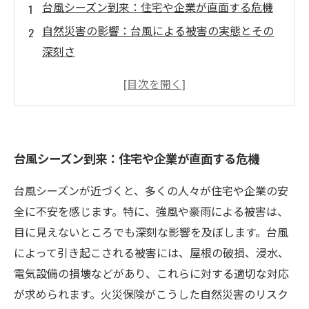
台風シーズン到来：住宅や企業が直面する危機
自然災害の影響：台風による被害の実態とその
深刻さ
火災保険の重要性：台風に備えるための基本知
識
被害に遭った際の手続き：火災保険請求の流れ
を解明
台風シーズン到来：住宅や企業が直面する危機
注意すべきポイント：スムーズな保険請求のた
めに
台風シーズンが近づくと、多くの人々が住宅や企業の安
実際のケーススタディ：台風被害と保険請求の
全に不安を感じます。特に、強風や豪雨による被害は、
成功例
目に見えないところでも深刻な影響を及ぼします。台風
台風による災害に対して備える：未来への安心
によって引き起こされる被害には、屋根の破損、浸水、
を手に入れよう
電気設備の損壊などがあり、これらに対する適切な対応
が求められます。火災保険がこうした自然災害のリスク