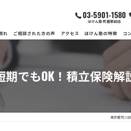
03-5901-1580
ほけん塾 町屋駅前店
流れ
ご相談された方の声
アクセス
ほけん塾の特徴
コ
ほけん塾 町屋駅前店
ほけん塾 南千住サテライト店
短期でもOK！積立保険解
東京都荒川