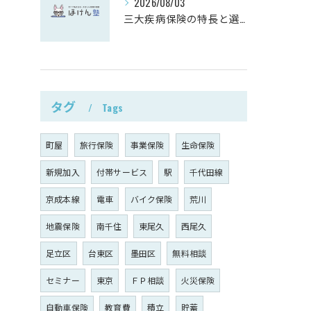
2026/08/03
三大疾病保険の特長と選び方徹底解説
タグ
Tags
町屋
旅行保険
事業保険
生命保険
新規加入
付帯サービス
駅
千代田線
京成本線
電車
バイク保険
荒川
地震保険
南千住
東尾久
西尾久
足立区
台東区
墨田区
無料相談
セミナー
東京
ＦＰ相談
火災保険
自動車保険
教育費
積立
貯蓄