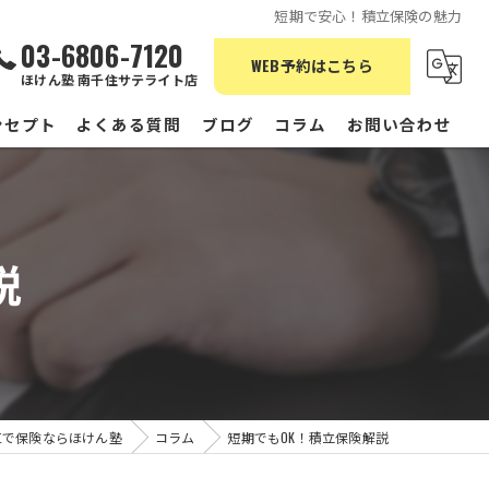
短期で安心！積立保険の魅力
03-6806-7120
WEB予約はこちら
ほけん塾 南千住サテライト店
ンセプト
よくある質問
ブログ
コラム
お問い合わせ
説
区で保険ならほけん塾
コラム
短期でもOK！積立保険解説