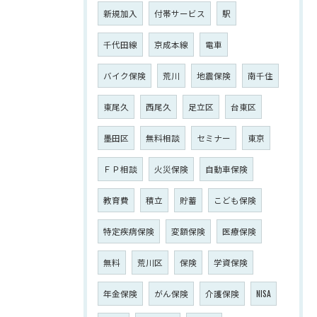
新規加入
付帯サービス
駅
千代田線
京成本線
電車
バイク保険
荒川
地震保険
南千住
東尾久
西尾久
足立区
台東区
墨田区
無料相談
セミナー
東京
ＦＰ相談
火災保険
自動車保険
教育費
積立
貯蓄
こども保険
特定疾病保険
変額保険
医療保険
無料
荒川区
保険
学資保険
年金保険
がん保険
介護保険
NISA